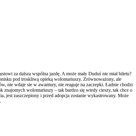
usiowi za dalsza wspólna jazdę. A może mały Duduś nie miał biletu?
ronisku pod troskliwą opieką wolontariuszy. Zrównoważony, ale
ów, nie wdaje sie w awantury, nie reaguje na zaczepki. Ładnie chodzi
k znajomych wolontariuszy – tak bardzo się wtedy cieszy, tak chce o
ia, jest zaszczepiony i przed adopcja zostanie wykastrowany. Może
.