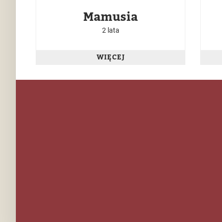
Mamusia
2 lata
WIĘCEJ