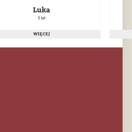
Luka
5 lat
WIĘCEJ