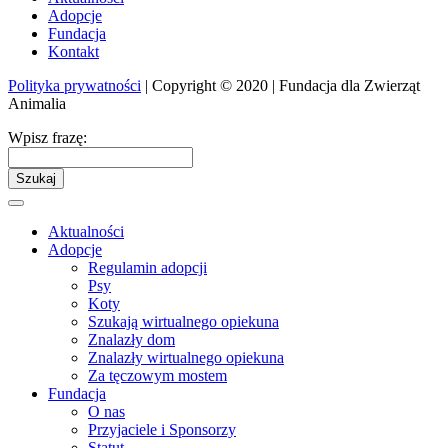
Adopcje
Fundacja
Kontakt
Polityka prywatności
| Copyright © 2020 | Fundacja dla Zwierząt
Animalia
Wpisz frazę:
Szukaj
Aktualności
Adopcje
Regulamin adopcji
Psy
Koty
Szukają wirtualnego opiekuna
Znalazły dom
Znalazły wirtualnego opiekuna
Za tęczowym mostem
Fundacja
O nas
Przyjaciele i Sponsorzy
Statut