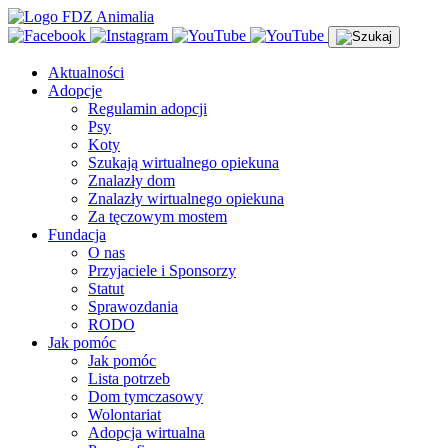
Aktualności
Adopcje
Regulamin adopcji
Psy
Koty
Szukają wirtualnego opiekuna
Znalazły dom
Znalazły wirtualnego opiekuna
Za tęczowym mostem
Fundacja
O nas
Przyjaciele i Sponsorzy
Statut
Sprawozdania
RODO
Jak pomóc
Jak pomóc
Lista potrzeb
Dom tymczasowy
Wolontariat
Adopcja wirtualna