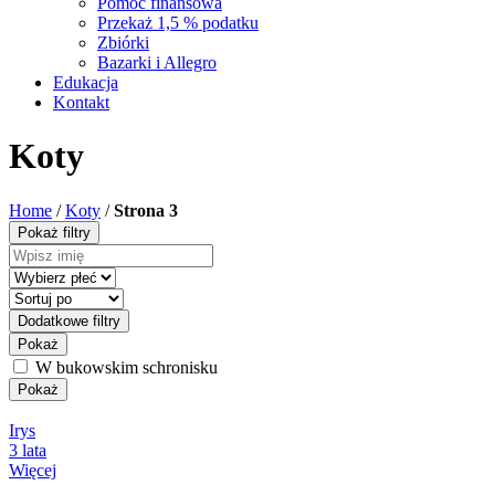
Pomoc finansowa
Przekaż 1,5 % podatku
Zbiórki
Bazarki i Allegro
Edukacja
Kontakt
Koty
Home
/
Koty
/
Strona 3
Pokaż filtry
Dodatkowe filtry
Pokaż
W bukowskim schronisku
Pokaż
Irys
3 lata
Więcej