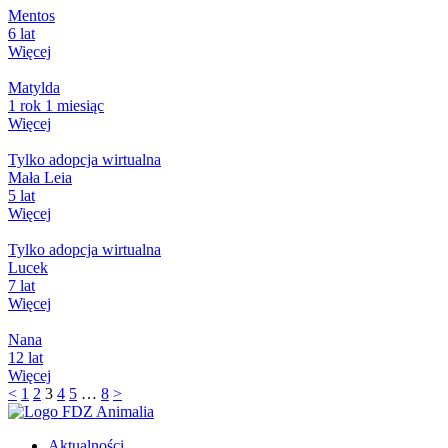
Mentos
6 lat
Więcej
Matylda
1 rok 1 miesiąc
Więcej
Tylko adopcja wirtualna
Mała Leia
5 lat
Więcej
Tylko adopcja wirtualna
Lucek
7 lat
Więcej
Nana
12 lat
Więcej
<
1
2
3
4
5
…
8
>
Aktualności