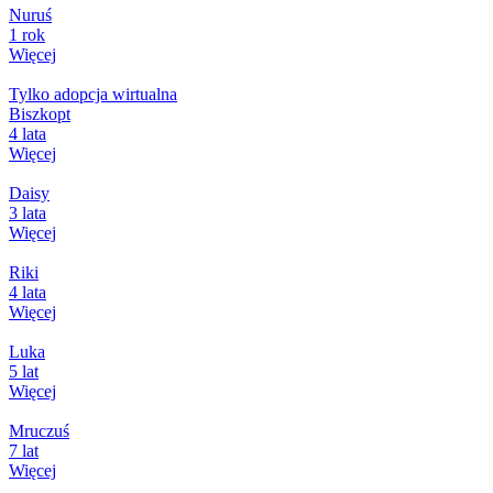
Nuruś
1 rok
Więcej
Tylko adopcja wirtualna
Biszkopt
4 lata
Więcej
Daisy
3 lata
Więcej
Riki
4 lata
Więcej
Luka
5 lat
Więcej
Mruczuś
7 lat
Więcej