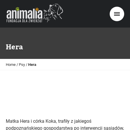
Hera
Home
/
Psy
/
Hera
Matka Hera i córka Koka, trafiły z jakiegoś
podpoznańskiego gospodarstwa po interwencji sąsiadów,